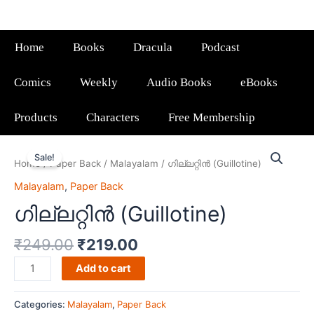
Home
Books
Dracula
Podcast
Comics
Weekly
Audio Books
eBooks
Products
Characters
Free Membership
Sale!
Home
/
Paper Back
/
Malayalam
/ ഗില്ലറ്റിൻ (Guillotine)
Malayalam
,
Paper Back
ഗില്ലറ്റിൻ (Guillotine)
₹
249.00
₹
219.00
Add to cart
Categories:
Malayalam
,
Paper Back