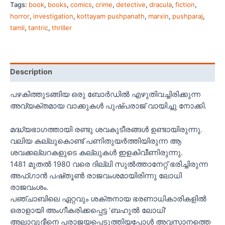
Tags:
book
,
books
,
comics
,
crime
,
detective
,
dracula
,
fiction
,
horror
,
investigation
,
kottayam pushpanath
,
marxin
,
pushparaj
,
tamil
,
tantric
,
thriller
Description
പഴകിത്തുടങ്ങിയ ഒരു ബോർഡിൽ എഴുതിവച്ചിരിക്കുന്ന
അവ്യക്തമായ വാക്കുകൾ പുഷ്‌പരാജ് വായിച്ചു നോക്കി.
മദ്ധ്യഭാഗത്തായി രണ്ടു ശവകുടീരങ്ങൾ ഉണ്ടായിരുന്നു.
വലിയ കല്ലുകൊണ്ട് പണിതുയർത്തിയിരുന്ന ആ
ശവക്കല്ലറകളുടെ കല്ലുകൾ ഇളകിവീണിരുന്നു.
1481 മുതൽ 1980 വരെ ദില്ലി സുൽത്താനേറ്റ് ഭരിച്ചിരുന്ന
അഫ്ഗാൻ പഷ്‌തൂൺ രാജവംശമായിരിന്നു ലോധി
രാജവംശം.
പഞ്ചാബിലെ ഏറ്റവും ശക്തനായ ഭരണാധികാരികളിൽ
ഒരാളായി അംഗീകരിക്കപ്പെട്ട ‘ബഹുൽ ലോധി’
അലാവുദ്ദീനെ പരാജയപ്പെടുത്തിയപ്പോൾ അവസാനത്തെ